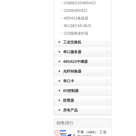
USB转232/485/422
232转485/422
485/422集线器
串口转CAN BUS
232隔离保护器
工业交换机
串口服务器
485/422中继器
光纤转换器
串口卡
I/O控制器
防雷器
所有产品
销售排行
宇泰（utek） 工业
1