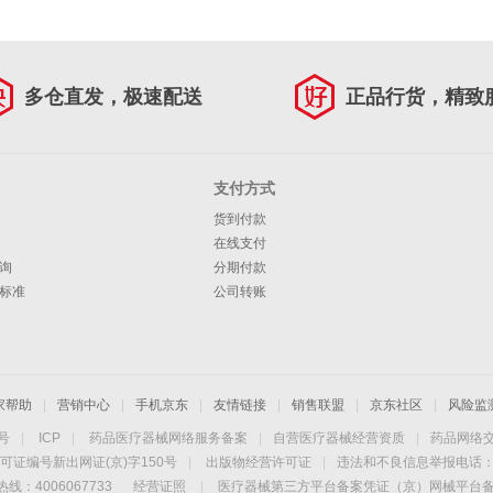
多仓直发，极速配送
正品行货，精致
支付方式
货到付款
在线支付
询
分期付款
标准
公司转账
家帮助
|
营销中心
|
手机京东
|
友情链接
|
销售联盟
|
京东社区
|
风险监
4号
|
ICP
|
药品医疗器械网络服务备案
|
自营医疗器械经营资质
|
药品网络
可证编号新出网证(京)字150号
|
出版物经营许可证
|
违法和不良信息举报电话：40
线：4006067733
经营证照
|
医疗器械第三方平台备案凭证（京）网械平台备字（