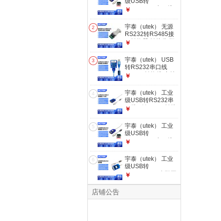
级USB转
RS485/422串口线
￥
通信线FTDI转换器
转接线UT-890A
宇泰（utek） 无源
2
1.5M(890A)
RS232转RS485接
口转换器 转接头 双
￥
向传输通用 UT-
2201
宇泰（utek） USB
3
转RS232串口线
COM口转换线 支持
￥
考勤机收银机打印机
UT-8801 1.5M
宇泰（utek） 工业
4
级USB转RS232串
口线 9针com口转接
￥
头 / 转接线UT-880
1.5M(UT-880)
宇泰（utek） 工业
5
级USB转
RS485/422串口线
￥
通信线FTDI转换器
转接线UT-890A
宇泰（utek） 工业
6
0.5M(890k)
级USB转
232/485/422全双工
￥
半双工串口线口通信
线转换器转接线接线
店铺公告
柱 USB转485/422
美国CP方案UT-891
1.5米