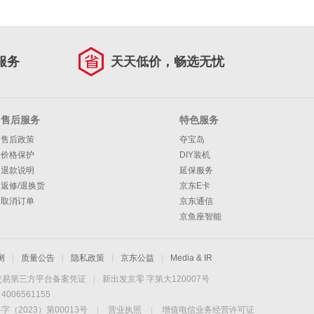
服务
天天低价，畅选无忧
售后服务
特色服务
售后政策
夺宝岛
价格保护
DIY装机
退款说明
延保服务
返修/退换货
京东E卡
取消订单
京东通信
京鱼座智能
测
|
质量公告
|
隐私政策
|
京东公益
|
Media & IR
交易第三方平台备案凭证
|
新出发京零 字第大120007号
06561155
2023）第00013号
|
营业执照
|
增值电信业务经营许可证