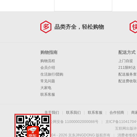
品类齐全，轻松购物
购物指南
配送方式
购物流程
上门自提
会员介绍
211限时达
生活旅行/团购
配送服务查
常见问题
配送费收取
大家电
联系客服
关于我们
|
联系我们
|
联系客服
|
合作招商
|
商
京公网安备 11000002000088号
|
京ICP备1104170
互联网出版许
Copyright © 2004 -
2026
京东JINGDONG 版权所有
|
消费者维权热